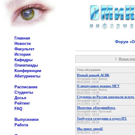
Главная
Форум «Об
Новости
Факультет
История
[
Новая тем
Кафедры
Олимпиады
Тема обсуждения
Конференции
Новый завкаф АСВК
Абитуриенты
Последний ответ: Виктор
08.03.2016 - 13:32
О пропускном режиме МГУ
Расписание
Последний ответ: Виктор
Студенты
08.03.2016 - 13:30
Студенты из России завоевали золот
Досье
Последний ответ: Ё
Рейтинг
24.12.2015 - 21:08
Мамочки, объединяйтесь
FAQ
Последний ответ: Прохожий
20.11.2015 - 18:23
Требуется сотрудник в отдел ИТ.
Выпускники
09.09.2015 - 08:58
Работа
Мы ищем людей!
26.08.2015 - 20:16