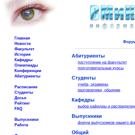
Главная
Форум
Новости
Факультет
История
Абитуриенты
Кафедры
поступление на факультет
Олимпиады
подготовительные курсы
Конференции
Абитуриенты
Студенты
учеба, экзамены
Расписание
разговорчики, общение
Студенты
Досье
Кафедры
Рейтинг
выбор кафедры и распределен
FAQ
Выпускники
Выпускники
форум выпускников нашего фа
Работа
Общий