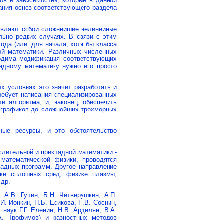
ов и зависимостей, которые в данной
нания основ соответствующего раздела
авляют собой сложнейшие нелинейные
ьно редких случаях. В связи с этим
да (или, для начала, хотя бы класса
ой математики. Различных численных
ходима модификация соответствующих
адному математику нужно его просто
х условиях это значит разработать и
требует написания специализированных
и алгоритма, и, наконец, обеспечить
х графиков до сложнейших трехмерных
ные ресурсы, и это обстоятельство
лительной и прикладной математики -
математической физики, проводятся
ладных программ. Другое направление
ке сплошных сред, физике плазмы,
 др.
 A.В. Гулин, Б.Н. Четвеpушкин, A.П.
И. Ионкин, Н.Б. Есикова, Н.В. Соснин,
аук Г.Г. Еленин, Н.В. Apделян, В.А.
А. Трофимов) и разностных методов