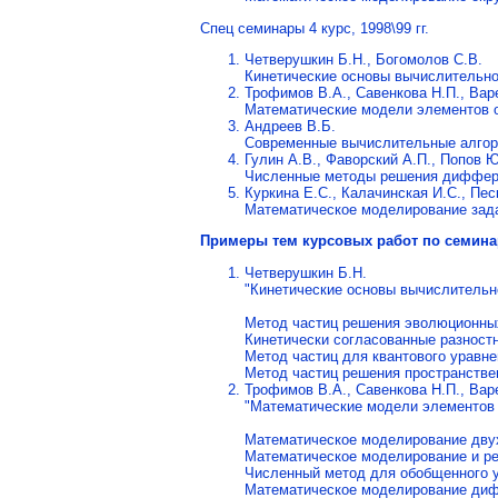
Спец семинары 4 курс, 1998\99 гг.
Четверушкин Б.Н., Богомолов С.В.
Кинетические основы вычислительно
Трофимов В.А., Савенкова Н.П., Вар
Математические модели элементов о
Андреев В.Б.
Современные вычислительные алгор
Гулин А.В., Фаворский А.П., Попов 
Численные методы решения диффер
Куркина Е.С., Калачинская И.С., Пес
Математическое моделирование зада
Примеры тем курсовых работ по семина
Четверушкин Б.Н.
"Кинетические основы вычислительн
Метод частиц решения эволюционны
Кинетически согласованные разност
Метод частиц для квантового уравн
Метод частиц решения пространстве
Трофимов В.А., Савенкова Н.П., Вар
"Математические модели элементов 
Математическое моделирование двух
Математическое моделирование и ре
Численный метод для обобщенного 
Математическое моделирование диф