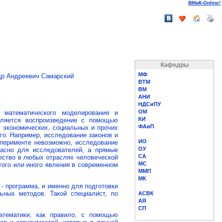
ВМиК-Online!
Кафедры
МФ
р Андреевич Самарский
ВТМ
ВМ
АНИ
НДСиПУ
ОМ
математического моделирования и
КИ
вляется воспроизведение с помощью
ФАиП
 экономических, социальных и прочих
го. Например, исследование законов и
ИО
сперименте невозможно, исследование
ОУ
пасно для исследователей, а прямые
СА
ество в любых отраслях человеческой
МС
того или иного явления в современном
ММП
МК
- программа, и именно для подготовки
ьных методов. Такой специалист, по
АСВК
АЯ
СП
тематики, как правило, с помощью