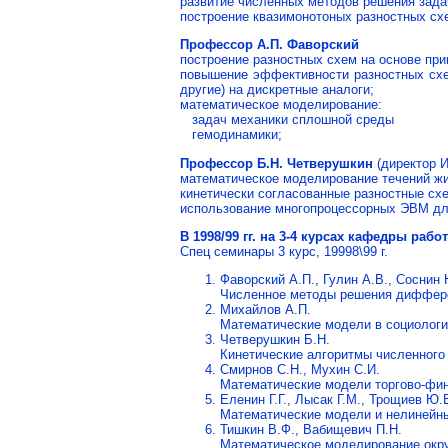
развитие численных методов решения зада
построение квазимонотоных разностных сх
Профессор А.П. Фаворский
построение разностных схем на основе при
повышение эффективности разностных схем
другие) на дискретные аналоги;
математическое моделирование:
задач механики сплошной среды
гемодинамики;
Профессор Б.Н. Четверушкин
(директор 
математическое моделирование течений жид
кинетически согласованные разностные схе
использование многопроцессорных ЭВМ дл
В 1998/99 гг. на 3-4 курсах кафедры ра
Спец семинары 3 курс, 19998\99 г.
Фаворский А.П., Гулин А.В., Соснин 
Численное методы решения диффер
Михайлов А.П.
Математические модели в социологи
Четверушкин Б.Н.
Кинетические алгоритмы численного
Смирнов С.Н., Мухин С.И.
Математические модели торгово-фи
Еленин Г.Г., Лысак Г.М., Трощиев Ю.
Математические модели и нелинейны
Тишкин В.Ф., Вабищевич П.Н.
Математическое моделирование ок