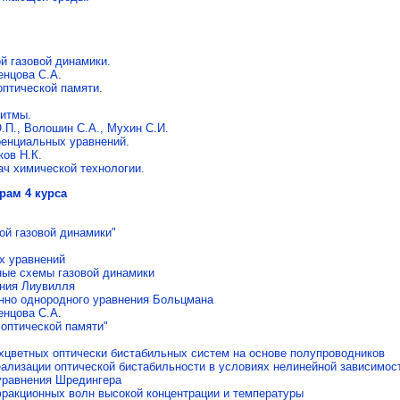
й газовой динамики.
енцова С.А.
птической памяти.
итмы.
Ю.П., Волошин С.А., Мухин С.И.
енциальных уравнений.
ков Н.К.
ч химической технологии.
рам 4 курса
ой газовой динамики"
х уравнений
ные схемы газовой динамики
ения Лиувилля
нно однородного уравнения Больцмана
енцова С.А.
оптической памяти"
цветных оптически бистабильных систем на основе полупроводников
ализации оптической бистабильности в условиях нелинейной зависимос
уравнения Шредингера
ракционных волн высокой концентрации и температуры