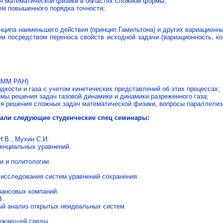
ч математической физики в областях сложной формы;
ем повышенного порядка точности;
нципа наименьшего действия (принцип Гамильтона) и других вариационн
 посредством переноса свойств исходной задачи (вариационность, ко
ИММ РАН)
кости и газа с учетом кинетических представлений об этих процессах;
мы решения задач газовой динамики и динамики разреженного газа;
я решения сложных задач математической физики, вопросы параллелиз
ботали следующие студенческие спец семинары:
Н.В., Мухин С.И.
енциальных уравнений.
и и политологии.
 исследования систем уравнений сохранения.
нансовых компаний.
В.
й анализ открытых неидеальных систем.
ружающей среды.