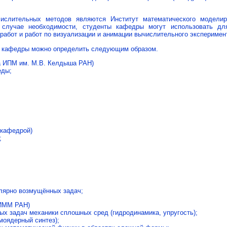
числительных методов являются Институт математического модели
случае необходимости, студенты кафедры могут использовать дл
абот и работ по визуализации и анимации вычислительного эксперимен
х кафедры можно определить следующим образом.
а ИПМ им. М.В. Келдыша РАН)
еды;
 кафедрой)
;
лярно возмущённых задач;
 ИММ РАН)
х задач механики сплошных сред (гидродинамика, упругость);
моядерный синтез);