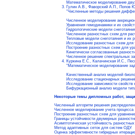
Математическое моделирование двух
Гулин А.В., Фаворский А.П., Попов 
"Численные методы решения диффе
Численное моделирование аккрецио
Уравнения гемодинамики и их свойст
Гидрологические модели снеготаяни
Численное разностных схем для рас
Тепловые модели снеготаяния и их 
Исследование разностных схем для 
Построение разностных схем для ур
Кинетически согласованные разност
Численное решение спектральных з
Куркина Е.С., Калачинская И.С., Пес
"Математическое моделирование зад
Качественный анализ моделей биоло
Исследование стационарных решений
Исследование зависимости свойств 
Бифуркационный анализ модели тип
Некоторые темы дипломных работ, защи
Численный алгоритм решения распределени
Численное моделирование учета процесса
Построение разностных схем для уравнени
Границы устойчивости двумерных разностн
Асимптотическая устойчивость разностных
Метод адаптивных сеток для систем ОДУ.
Оценка эффективности гибридных итерацио