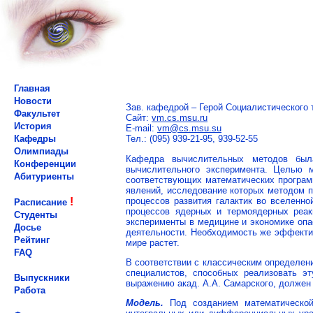
Главная
Новости
Зав. кафедрой – Герой Социалистического
Факультет
Сайт:
vm.cs.msu.ru
История
E-mail:
vm@
cs.msu.su
Кафедры
Тел.: (095) 939-21-95, 939-52-55
Олимпиады
Кафедра вычислительных методов был
Конференции
вычислительного эксперимента. Целью 
Абитуриенты
соответствующих математических программ
явлений, исследование которых методом п
процессов развития галактик во вселенно
!
Расписание
процессов ядерных и термоядерных реак
Студенты
эксперименты в медицине и экономике опа
Досье
деятельности. Необходимость же эффектив
Рейтинг
мире растет.
FAQ
В соответствии с классическим определени
специалистов, способных реализовать э
Выпускники
выражению акад. А.А. Самарского, должен
Работа
Модель.
Под созданием математической