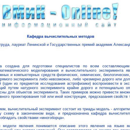
Кафедра вычислительных методов
 труда, лауреат Ленинской и Государственных премий академик
Александ
а создана для подготовки специалистов по всем составляющим 
математического моделирования и вычислительного эксперимента я
ных и компьютерных средств физических, химических, биологических,
рямого эксперимента либо невозможно, либо чрезмерно дорого или дол
й (один из предметов исследования астрофизики) воспроизвести в эк
ций путем натурного эксперимента крайне дорого и потенциально о
сны для объектов эксперимента. Таких примеров можно привести множ
ного проектирования той или иной конструкции, предсказания свойств 
ем, вычислительный эксперимент состоит из триады модель - алгоритм 
ту схему в законченном виде, и предназначена кафедра вычислител
 обладать свойствами «многоборца».
 модели явления понимается описание этого явления на языке ма