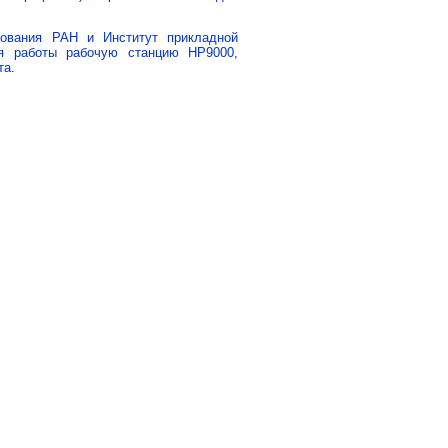
рования РАН и Институт прикладной
я работы рабочую станцию HP9000,
та.