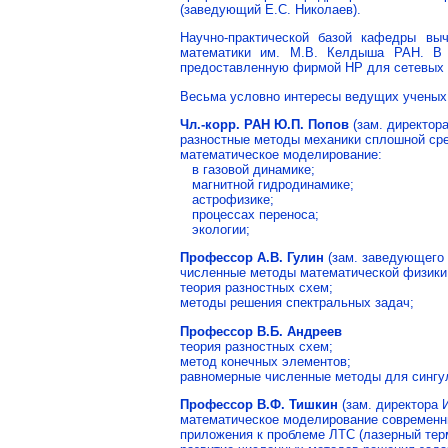
(заведующий Е.С. Николаев).
Научно-практической базой кафедры вы
математики им. М.В. Келдыша РАН. В 
предоставленную фирмой HP для сетевых р
Весьма условно интересы ведущих учены
Чл.-корр. РАН Ю.П. Попов
(зам. директор
разностные методы механики сплошной ср
математическое моделирование:
в газовой динамике;
магнитной гидродинамике;
астрофизике;
процессах переноса;
экологии;
Профессор А.В. Гулин
(зам. заведующего
численные методы математической физики
теория разностных схем;
методы решения спектральных задач;
Профессор В.Б. Андреев
теория разностных схем;
метод конечных элементов;
равномерные численные методы для сингу
Профессор В.Ф. Тишкин
(зам. директора
математическое моделирование современны
приложения к проблеме ЛТС (лазерный тер