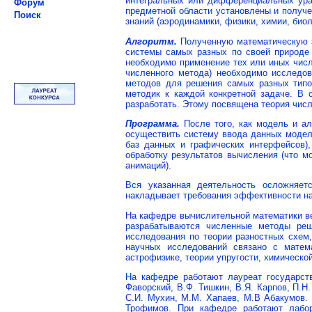
интегральных или дифференциальных урав
Форум
предметной области установлены и получе
Поиск
знаний (аэродинамики, физики, химии, биоло
Алгоритм.
Полученную математическую з
системы самых разных по своей природе 
необходимо применение тех или иных числ
численного метода) необходимо исследо
методов для решения самых разных типо
методик к каждой конкретной задаче. В 
разработать. Этому посвящена теория чис
Программа.
После того, как модель и ал
осуществить систему ввода данных модели
баз данных и графических интерфейсов),
обработку результатов вычисления (что м
анимаций).
Вся указанная деятельность осложняет
накладывает требования эффективности на
На кафедре вычислительной математики в
разрабатываются численные методы реш
исследования по теории разностных схем
научных исследований связано с мате
астрофизике, теории упругости, химическо
На кафедре работают лауреат государств
Фаворский, В.Ф. Тишкин, В.Я. Карпов, П.Н
С.И. Мухин, М.М. Хапаев, М.В Абакумов. 
Трофимов. Пpи кафедре работают лабор