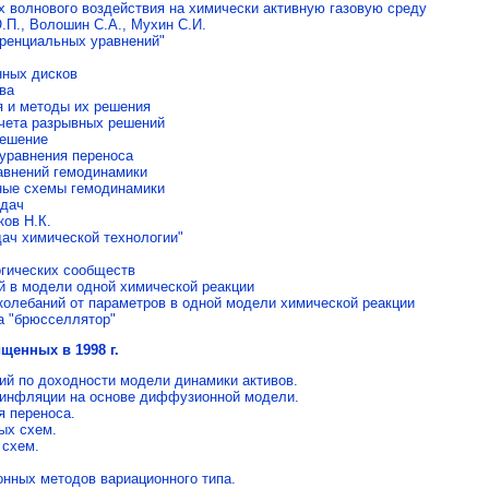
 волнового воздействия на химически активную газовую среду
Ю.П., Волошин С.А., Мухин С.И.
ренциальных уравнений"
нных дисков
ва
я и методы их решения
чета разрывных решений
решение
уравнения переноса
авнений гемодинамики
ные схемы гемодинамики
адач
ков Н.К.
ач химической технологии"
гических сообществ
 в модели одной химической реакции
колебаний от параметров в одной модели химической реакции
а "брюсселлятор"
щенных в 1998 г.
й по доходности модели динамики активов.
 инфляции на основе диффузионной модели.
я переноса.
ых схем.
 схем.
нных методов вариационного типа.