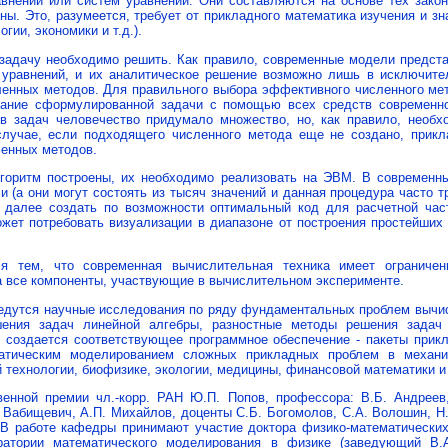
нений или систем уравнений. Они составляются на основе тех закон
ны. Это, разумеется, требует от прикладного математика изучения и з
гии, экономики и т.д.).
адачу необходимо решить. Как правило, современные модели предст
уравнений, и их аналитическое решение возможно лишь в исключител
енных методов. Для правильного выбора эффективного численного мето
вание сформулированной задачи с помощью всех средств современн
в задач человечество придумало множество, но, как правило, необ
случае, если подходящего численного метода еще не создано, прикл
ленных методов.
горитм построены, их необходимо реализовать на ЭВМ. В современны
 (а они могут состоять из тысяч значений и данная процедура часто 
 далее создать по возможности оптимальный код для расчетной част
ожет потребовать визуализации в диапазоне от построения простейши
ся тем, что современная вычислительная техника имеет ограничен
 все компоненты, участвующие в вычислительном эксперименте.
едутся научные исследования по ряду фундаментальных проблем вычис
ения задач линейной алгебры, разностные методы решения задач 
, создается соответствующее программное обеспечение - пакеты прик
матическим моделированием сложных прикладных проблем в механи
й технологии, биофизике, экологии, медицины, финансовой математики и
енной премии чл.-корр. РАН Ю.П. Попов, профессора: В.Б. Андреев,
. Вaбищевич, А.П. Михайлов, доценты С.Б. Богомолов, С.А. Волошин, Н.
В работе кафедры принимают участие доктора физико-мaтемaтических н
атории математического моделирования в физике (заведующий В.